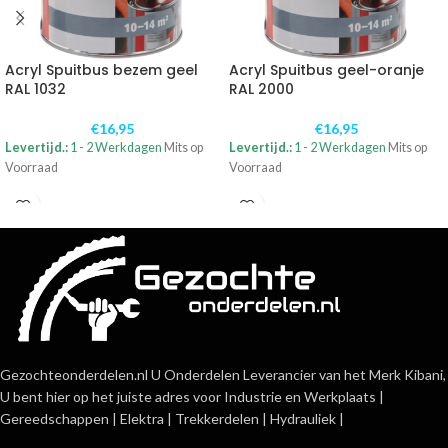
Acryl Spuitbus bezem geel
Acryl Spuitbus geel-oranje
RAL 1032
RAL 2000
€
16,95
€
16,95
Levertijd.:
1 - 2 Werkdagen
Mits op
Levertijd.:
1 - 2 Werkdagen
Mits op
Voorraad
Voorraad
Gezochteonderdelen.nl U Onderdelen Leverancier van het Merk Kibani,
U bent hier op het juiste adres voor Industrie en Werkplaats |
Gereedschappen | Elektra | Trekkerdelen | Hydrauliek |