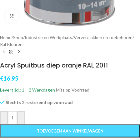
Klik om te vergroten
Home
/
Shop
/
Industrie en Werkplaats
/
Verven, lakken en toebehoren
/
Ral Kleuren
Acryl Spuitbus diep oranje RAL 2011
€
16,95
Levertijd.:
1 – 2 Werkdagen
Mits op Voorraad
Slechts 2 resterend op voorraad
-
+
TOEVOEGEN AAN WINKELWAGEN