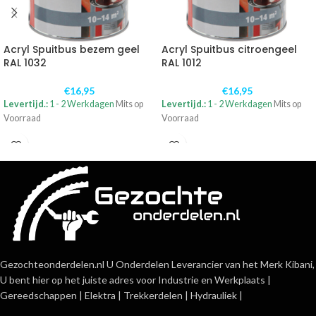
Acryl Spuitbus bezem geel
Acryl Spuitbus citroengeel
RAL 1032
RAL 1012
€
16,95
€
16,95
Levertijd.:
1 - 2 Werkdagen
Mits op
Levertijd.:
1 - 2 Werkdagen
Mits op
Voorraad
Voorraad
Gezochteonderdelen.nl U Onderdelen Leverancier van het Merk Kibani,
U bent hier op het juiste adres voor Industrie en Werkplaats |
Gereedschappen | Elektra | Trekkerdelen | Hydrauliek |