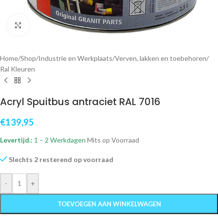
Klik om te vergroten
Home
/
Shop
/
Industrie en Werkplaats
/
Verven, lakken en toebehoren
/
Ral Kleuren
Acryl Spuitbus antraciet RAL 7016
€
139,95
Levertijd.:
1 – 2 Werkdagen
Mits op Voorraad
Slechts 2 resterend op voorraad
-
+
TOEVOEGEN AAN WINKELWAGEN