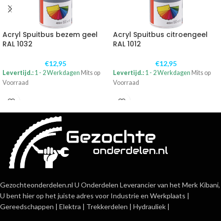
Acryl Spuitbus bezem geel
Acryl Spuitbus citroengeel
RAL 1032
RAL 1012
€
12,95
€
12,95
Levertijd.:
1 - 2 Werkdagen
Mits op
Levertijd.:
1 - 2 Werkdagen
Mits op
Voorraad
Voorraad
Gezochteonderdelen.nl U Onderdelen Leverancier van het Merk Kibani,
U bent hier op het juiste adres voor Industrie en Werkplaats |
Gereedschappen | Elektra | Trekkerdelen | Hydrauliek |