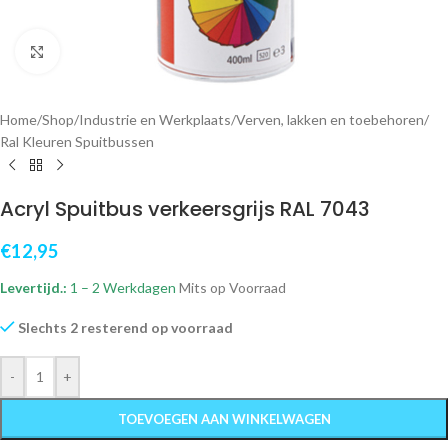
Klik om te vergroten
Home
/
Shop
/
Industrie en Werkplaats
/
Verven, lakken en toebehoren
/
Ral Kleuren Spuitbussen
Acryl Spuitbus verkeersgrijs RAL 7043
€
12,95
Levertijd.:
1 – 2 Werkdagen
Mits op Voorraad
Slechts 2 resterend op voorraad
-
+
TOEVOEGEN AAN WINKELWAGEN