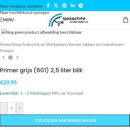
Naar navigatie springen
Naar hoofdinhoud springen
MENU
Klik om te vergroten
Home
/
Shop
/
Industrie en Werkplaats
/
Verven, lakken en toebehoren
/
Primers
Primer grijs (601) 2,5 liter blik
€
29,95
Levertijd.:
1 – 2 Werkdagen
Mits op Voorraad
-
+
TOEVOEGEN AAN WINKELWAGEN