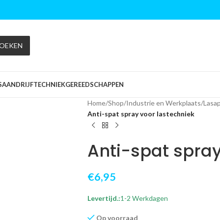
OEKEN
S
AANDRIJFTECHNIEK
GEREEDSCHAPPEN
Home
/
Shop
/
Industrie en Werkplaats
/
Lasa
Anti-spat spray voor lastechniek
Anti-spat spray
€
6,95
Levertijd.:
1-2 Werkdagen
Op voorraad