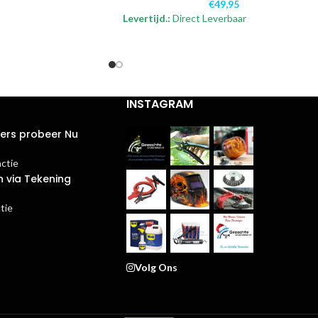
€
49,95
Levertijd.:
Direct Leverbaar
INSTAGRAM
ters probeer Nu
actie
n via Tekening
tie
Volg Ons