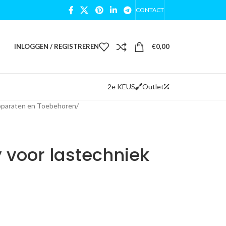
CONTACT
INLOGGEN / REGISTREREN
€
0,00
2e KEUS
Outlet
pparaten en Toebehoren
/
 voor lastechniek