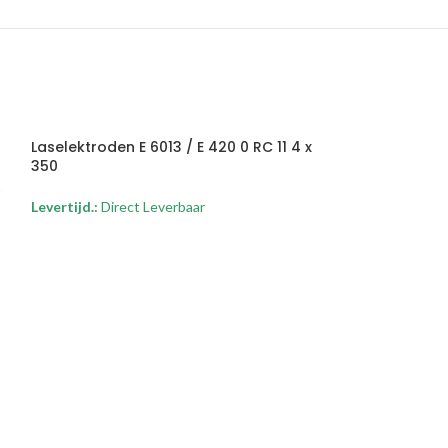
Laselektroden E 6013 / E 420 0 RC 11 4 x
350
Levertijd.:
Direct Leverbaar
Laselektroden E
x 350