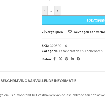
-
+
TOEVOEGEN
Vergelijken
Toevoegen aan verlan
SKU:
320320116
Categorie:
Lasapparaten en Toebehoren
Delen:
BESCHRIJVING
AANVULLENDE INFORMATIE
erige emulsie. Voorkomt het vastbakken van de laselektrode aan het lasw