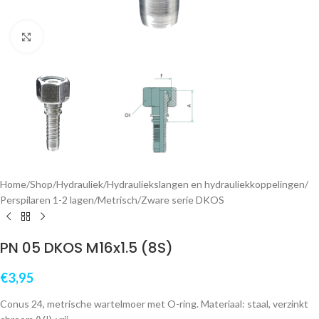
Klik om te vergroten
Home
/
Shop
/
Hydrauliek
/
Hydrauliekslangen en hydrauliekkoppelingen
/
Perspilaren 1-2 lagen
/
Metrisch
/
Zware serie DKOS
PN 05 DKOS M16x1.5 (8S)
€
3,95
Conus 24, metrische wartelmoer met O-ring. Materiaal: staal, verzinkt