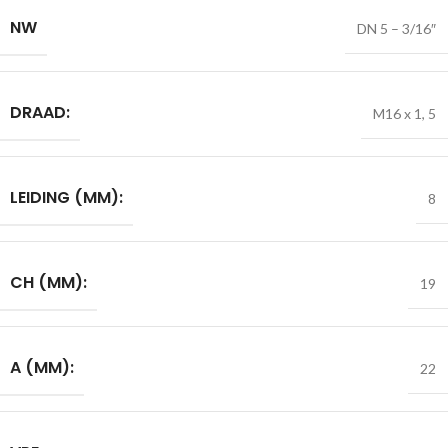
NW
DN 5 – 3/16″
DRAAD:
M16 x 1
,
5
LEIDING (MM):
8
CH (MM):
19
A (MM):
22