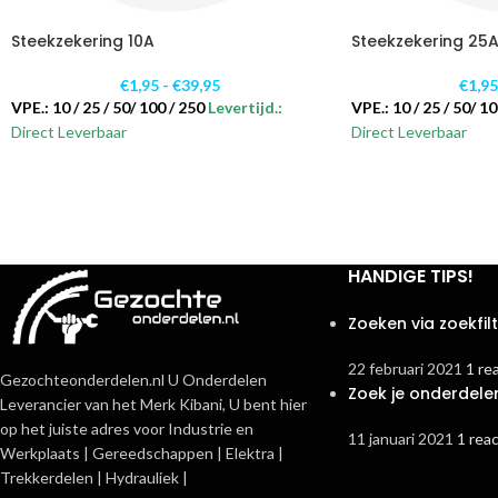
Steekzekering 10A
Steekzekering 25
€
1,95
-
€
39,95
€
1,9
VPE.: 10 / 25 / 50/ 100 / 250
Levertijd.:
VPE.: 10 / 25 / 50/ 10
Direct Leverbaar
Direct Leverbaar
HANDIGE TIPS!
Zoeken via zoekfil
22 februari 2021
1 re
Gezochteonderdelen.nl U Onderdelen
Zoek je onderdele
Leverancier van het Merk Kibani, U bent hier
op het juiste adres voor Industrie en
11 januari 2021
1 reac
Werkplaats | Gereedschappen | Elektra |
Trekkerdelen | Hydrauliek |