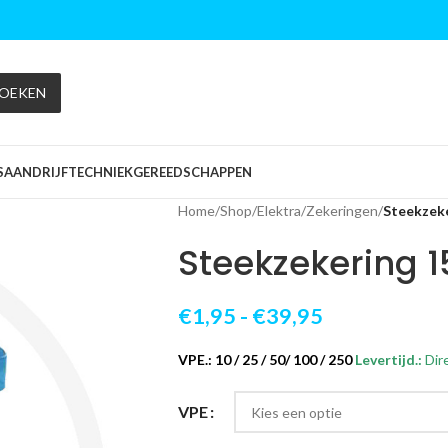
OEKEN
S
AANDRIJFTECHNIEK
GEREEDSCHAPPEN
Home
/
Shop
/
Elektra
/
Zekeringen
/
Steekzek
Steekzekering 
€
1,95
-
€
39,95
VPE.: 10 / 25 / 50/ 100 / 250
Levertijd.:
Dir
VPE