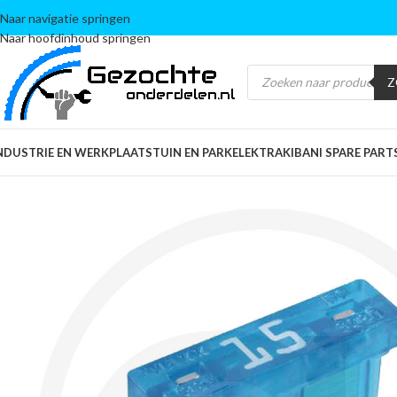
Naar navigatie springen
Naar hoofdinhoud springen
Z
NDUSTRIE EN WERKPLAATS
TUIN EN PARK
ELEKTRA
KIBANI SPARE PART