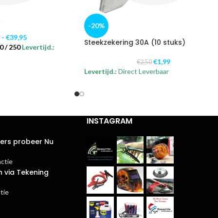
A
-20%
5
-
€
39,95
Steekzekering 30A (10 stuks)
0 / 250
Levertijd.:
€
1,99
€
2,50
Levertijd.:
Direct Leverbaar
INSTAGRAM
ters probeer Nu
actie
n via Tekening
tie