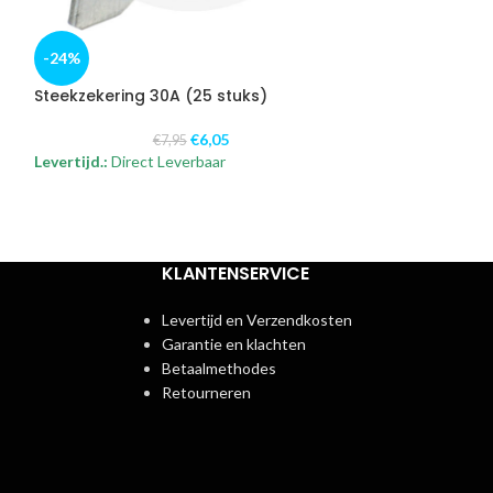
Steekzekering 
-24%
€
Steekzekering 30A (25 stuks)
VPE.: 10 / 25 / 50
Direct Leverbaar
€
6,05
€
7,95
Levertijd.:
Direct Leverbaar
KLANTENSERVICE
Levertijd en Verzendkosten
Garantie en klachten
Betaalmethodes
Retourneren