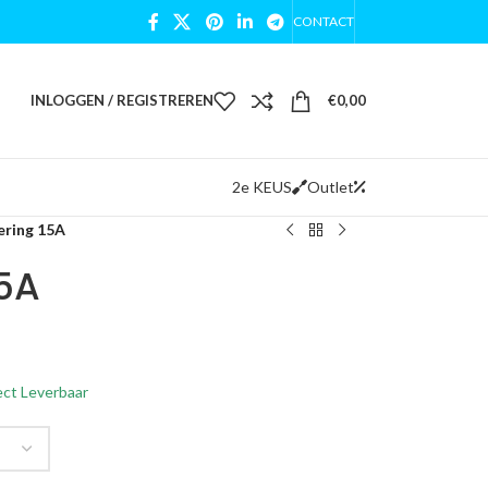
CONTACT
INLOGGEN / REGISTREREN
€
0,00
2e KEUS
Outlet
ering 15A
15A
ect Leverbaar