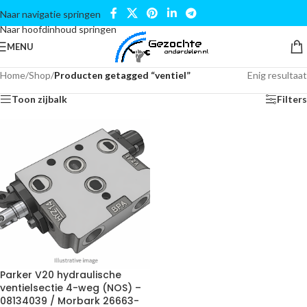
Naar navigatie springen
Naar hoofdinhoud springen
MENU
Home
/
Shop
/
Producten getagged “ventiel”
Enig resultaat
Toon zijbalk
Filters
Parker V20 hydraulische
ventielsectie 4-weg (NOS) –
08134039 / Morbark 26663-