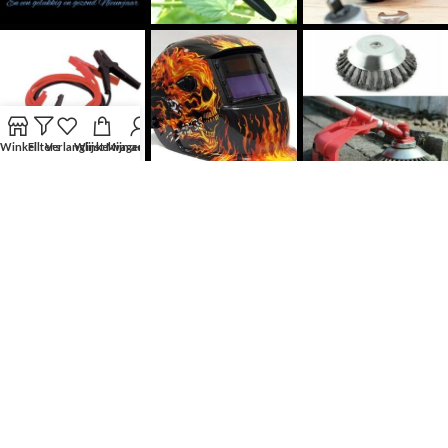
Winkel
Filters
Verlanglijst
Winkelwagen
Mijn account
Volg Ons
KLANTENSERVICE