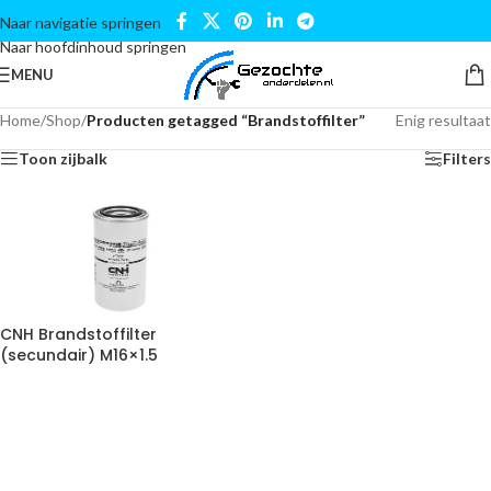
Naar navigatie springen
Naar hoofdinhoud springen
MENU
Home
/
Shop
/
Producten getagged “Brandstoffilter”
Enig resultaat
Toon zijbalk
Filters
CNH Brandstoffilter
(secundair) M16×1.5